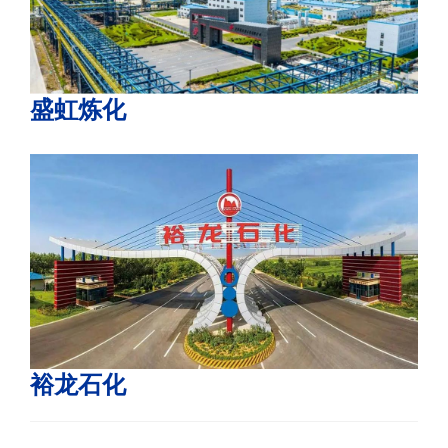
盛虹炼化
裕龙石化